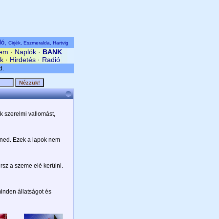
ló,
Cirjék, Eszmeralda, Hartvig
em
·
Naplók
·
BANK
ek
·
Hirdetés
·
Radió