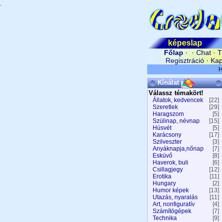
.
képeslap
Főlap
· ·
Chat
·
T
Regisztráció
·
Kap
Kínálat
Válassz témakört!
Állatok, kedvencek
[22]
Szeretlek
[29]
Haragszom
[5]
Szülinap, névnap
[15]
Húsvét
[5]
Karácsony
[17]
Szilveszter
[3]
Anyáknapja,nőnap
[7]
Esküvő
[8]
Haverok, buli
[6]
Csillagjegy
[12]
Erotika
[11]
Hungary
[2]
Humor képek
[13]
Utazás, nyaralás
[11]
Art, nonfiguratív
[4]
Számítógépek
[7]
Technika
[9]