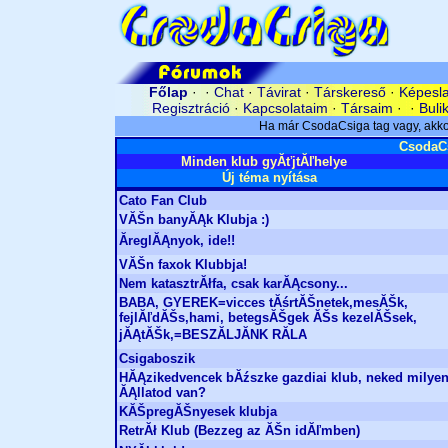
Főlap
· ·
Chat
·
Távirat
·
Társkereső
·
Képesl
Regisztráció
·
Kapcsolataim
·
Társaim
· ·
Buli
CsodaC
Minden klub gyĂťjtĂľhelye
Új téma nyítása
Cato Fan Club
VĂŠn banyĂĄk Klubja :)
ĂreglĂĄnyok, ide!!
VĂŠn faxok Klubbja!
Nem katasztrĂłfa, csak karĂĄcsony...
BABA, GYEREK=vicces tĂśrtĂŠnetek,mesĂŠk,
fejlĂľdĂŠs,hami, betegsĂŠgek ĂŠs kezelĂŠsek,
jĂĄtĂŠk,=BESZĂLJĂNK RĂLA
Csigaboszik
HĂĄzikedvencek bĂźszke gazdiai klub, neked milye
ĂĄllatod van?
KĂŠpregĂŠnyesek klubja
RetrĂł Klub (Bezzeg az ĂŠn idĂľmben)