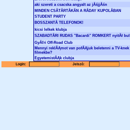
aki szereti a csacska angyalt az jĂśjjĂśn
MINDEN CSĂTĂRTĂKĂN A RĂDAY KUPOLĂBAN
STUDENT PARTY
BOSSZANTĂ TELEFONOK!
kicsi lelkek klubja
SZABADTĂRI RUDAS "Bacardi" ROMKERT nyitĂł bul
GyĂľri Off-Road Club
Mennyi reklĂĄmot van pofĂĄjuk beletenni a TV-knek
filmekbe?
EgyetemistĂĄk clubja
Login:
Jelszó: