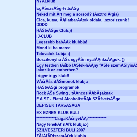
NYĂLklub!
EgĂŠszsĂŠg-FittsĂŠg
Neked mit Ă­rt meg a sorsod? (AsztrolĂłgia)
Cica, kutya, ĂĄllatbarĂĄtok oldala...sztorizzunk !
DDDD
HĂŠtvĂŠge Club:))
IJ-CLUB
Legszebb babĂĄk klubbja!
Mond ki ha mered
Tetovalok Lubja :)
Boszikonyha ĂŠs egyĂŠn nyalĂĄnksĂĄgok. ))
Egy testben tĂśbb lĂŠlek-hĂĄny fĂŠle szemĂŠlyisĂ
lakozik az emberben?
Irigymirigy klub!!
VĂśrĂśs dĂŠmonok klubja
HĂŠtvĂŠgi programok
Rock ĂŠs Swing , tĂĄncoslĂĄbĂşaknak
F.A.SZ.- Fiatal AlcoholistĂĄk SZĂśvetsĂŠge
DEPISEK TĂRSASĂGA
EX EZRES KLUB BULI
************CsigaKĂśnyvtĂĄr************
Nagy fenekĂť nĂľk klubja:-)
SZILVESZTERI BULI 2007
ZĂľĂľĂľdszemĂťek klubja