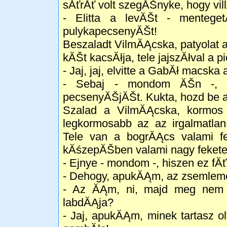
sĂťrĂť volt szegĂŠnyke, hogy vill
- Elitta a levĂŠt - mentege
pulykapecsenyĂŠt!
Beszaladt VilmĂĄcska, patyolat a
kĂŠt kacsĂłja, tele jajszĂłval a p
- Jaj, jaj, elvitte a GabĂł macsk
- Sebaj - mondom ĂŠn -, 
pecsenyĂŠjĂŠt. Kukta, hozd be 
Szalad a VilmĂĄcska, kormos
legkormosabb az az irgalmatlan
Tele van a bogrĂĄcs valami f
kĂśzepĂŠben valami nagy feket
- Ejnye - mondom -, hiszen ez fĂ
- Dehogy, apukĂĄm, az zsemlem
- Az ĂĄm, ni, majd meg nem 
labdĂĄja?
- Jaj, apukĂĄm, minek tartasz o