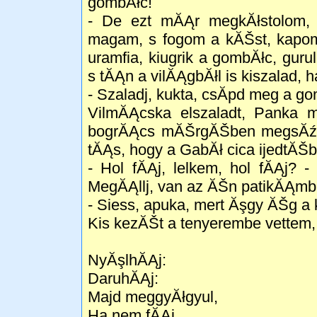
gombĂłc!
- De ezt mĂĄr megkĂłstolom, 
magam, s fogom a kĂŠst, kapom
uramfia, kiugrik a gombĂłc, gur
s tĂĄn a vilĂĄgbĂłl is kiszalad
- Szaladj, kukta, csĂ­pd meg a g
VilmĂĄcska elszaladt, Panka
bogrĂĄcs mĂŠrgĂŠben megsĂźtĂś
tĂĄs, hogy a GabĂł cica ijedtĂŠb
- Hol fĂĄj, lelkem, hol fĂĄj? 
MegĂĄllj, van az ĂŠn patikĂĄmba
- Siess, apuka, mert Ăşgy ĂŠg a
Kis kezĂŠt a tenyerembe vettem
NyĂşlhĂĄj:
DaruhĂĄj:
Majd meggyĂłgyul,
Ha nem fĂĄj.