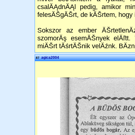
csalĂĄdnĂĄl pedig, amikor mind
felesĂŠgĂŠrt, de kĂŠrtem, hogy i
Sokszor az ember ĂŠrtetlenĂ
szomorĂş esemĂŠnyek elĂľtt. 
miĂŠrt tĂśrtĂŠnik velĂźnk. BĂ­z
agica2004
87