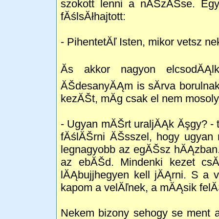
szokott lenni a nĂŠzĂŠse. Egy
fĂślsĂłhajtott:
- PihentetĂľ Isten, mikor vetsz 
Ăs akkor nagyon elcsodĂĄ
ĂŠdesanyĂĄm is sĂ­rva borulnak
kezĂŠt, mĂ­g csak el nem mosoly
- Ugyan mĂŠrt uraljĂĄk Ăşgy? -
fĂślĂŠrni ĂŠsszel, hogy ugyan 
legnagyobb az egĂŠsz hĂĄzban. 
az ebĂŠd. Mindenki kezet csĂł
lĂĄbujjhegyen kell jĂĄrni. S a 
kapom a velĂľnek, a mĂĄsik felĂŠ
Nekem bizony sehogy se ment a 