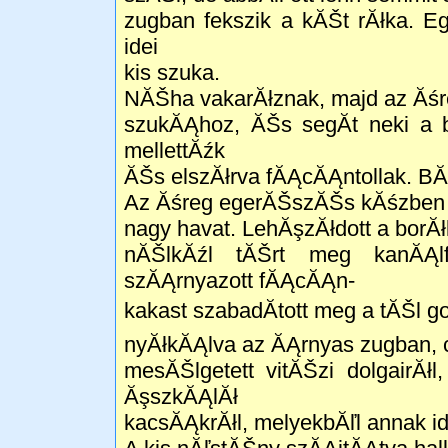
zugban fekszik a kĂŠt rĂłka. E
idei
kis szuka.
NĂŠha vakarĂłznak, majd az Ăśr
szukĂĄhoz, ĂŠs segĂ­t neki a 
mellettĂźk
ĂŠs elszĂłrva fĂĄcĂĄntollak. BĂľ
Az Ăśreg egerĂŠszĂŠs kĂśzben m
nagy havat. LehĂşzĂłdott a bor
nĂŠlkĂźl tĂŠrt meg kanĂĄl
szĂĄrnyazott fĂĄcĂĄn-
kakast szabadĂ­tott meg a tĂŠl go
nyĂłkĂĄlva az ĂĄrnyas zugban, c
mesĂŠlgetett vitĂŠzi dolgairĂł
ĂşszkĂĄlĂł
kacsĂĄkrĂłl, melyekbĂľl annak id