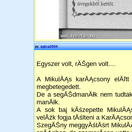
agica2004
86
Egyszer volt, rĂŠgen volt....
A MikulĂĄs karĂĄcsony elĂľtt
megbetegedett.
De a segĂŠdmanĂłk nem tudtak o
manĂłk.
A sok baj kĂśzepette MikulĂĄ
velĂźk fogja tĂślteni a KarĂĄcson
SzegĂŠny meggyĂśtĂśrt MikulĂĄ