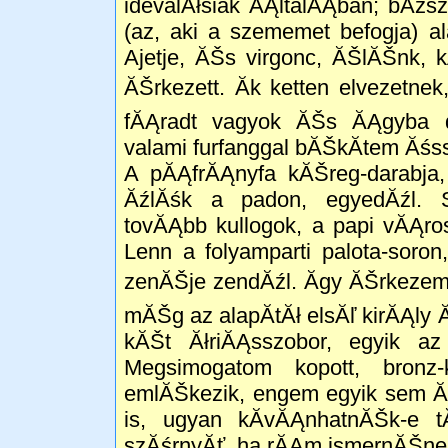
idevalĂłsiak ĂĄltalĂĄban; bĂź
(az, aki a szememet befogja) a
Ajetje, ĂŠs virgonc, ĂŠlĂŠnk, k
ĂŠrkezett. Ăk ketten elvezetne
fĂĄradt vagyok ĂŠs ĂĄgyba d
valami furfanggal bĂŠkĂ­tem Ăśss
A pĂĄfrĂĄnyfa kĂŠreg-darabja, 
ĂźlĂśk a padon, egyedĂźl. S
tovĂĄbb kullogok, a papi vĂĄro
Lenn a folyamparti palota-soro
zenĂŠje zendĂźl. Ăgy ĂŠrkezem
mĂŠg az alapĂ­tĂł elsĂľ kirĂĄly ĂŠ
kĂŠt ĂłriĂĄsszobor, egyik a
Megsimogatom kopott, bronz
emlĂŠkezik, engem egyik sem Ă
is, ugyan kĂ­vĂĄnhatnĂŠk-e 
szĂśrnyĂť, ha rĂĄm ismernĂŠn