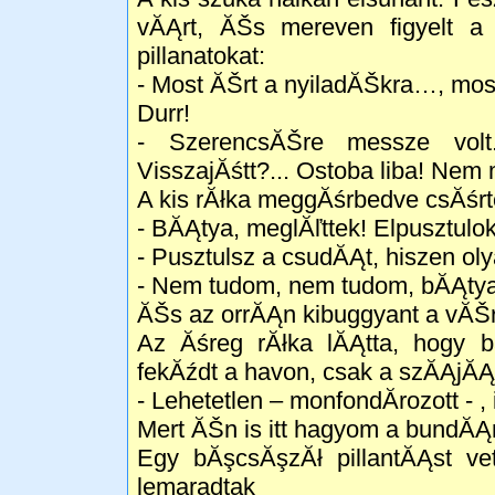
vĂĄrt, ĂŠs mereven figyelt 
pillanatokat:
- Most ĂŠrt a nyiladĂŠkra…, mos
Durr!
- SzerencsĂŠre messze vol
VisszajĂśtt?... Ostoba liba! Nem 
A kis rĂłka meggĂśrbedve csĂśrte
- BĂĄtya, meglĂľttek! Elpusztulok
- Pusztulsz a csudĂĄt, hiszen ol
- Nem tudom, nem tudom, bĂĄty
ĂŠs az orrĂĄn kibuggyant a vĂŠr
Az Ăśreg rĂłka lĂĄtta, hogy b
fekĂźdt a havon, csak a szĂĄjĂĄ
- Lehetetlen – monfondĂ­rozott - 
Mert ĂŠn is itt hagyom a bundĂ
Egy bĂşcsĂşzĂł pillantĂĄst vet
lemaradtak