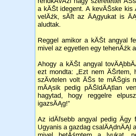
rendkĂ­vĂźl nagy szeretettel Ă
a kĂŠt idegent. A kevĂŠske kis 
velĂźk, sĂľt az ĂĄgyukat is 
aludtak.
Reggel amikor a kĂŠt angyal fe
mivel az egyetlen egy tehenĂźk aki
Ahogy a kĂŠt angyal tovĂĄbbĂĄl
ezt mondta: „Ezt nem ĂŠrtem, h
szĂ­vtelen volt ĂŠs te mĂŠgis 
mĂĄsik pedig pĂŠldĂĄtlan ven
hagytad, hogy reggelre elpus
igazsĂĄg!”
Az idĂľsebb angyal pedig Ă­gy 
Ugyanis a gazdag csalĂĄdnĂĄl a
mivel betĂśmtem a lyukat, n