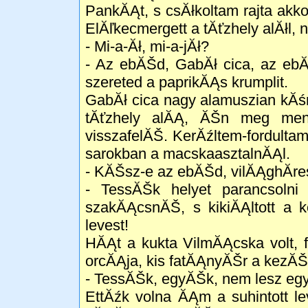
PankĂĄt, s csĂłkoltam rajta akk
ElĂľkecmergett a tĂťzhely alĂłl, 
- Mi-a-Ăł, mi-a-jĂł?
- Az ebĂŠd, GabĂł cica, az ebĂŠ
szereted a paprikĂĄs krumplit.
GabĂł cica nagy alamuszian kĂśr
tĂťzhely alĂĄ, ĂŠn meg men
visszafelĂŠ. KerĂźltem-fordulta
sarokban a macskaasztalnĂĄl.
- KĂŠsz-e az ebĂŠd, vilĂĄghĂ­
- TessĂŠk helyet parancsolni 
szakĂĄcsnĂŠ, s kikiĂĄltott a k
levest!
HĂĄt a kukta VilmĂĄcska volt, f
orcĂĄja, kis fatĂĄnyĂŠr a kezĂŠ
- TessĂŠk, egyĂŠk, nem lesz eg
EttĂźk volna ĂĄm a suhintott l