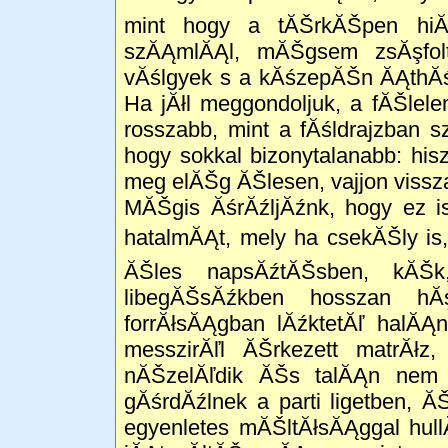
mint hogy a tĂŠrkĂŠpen hiĂĄ
szĂĄmlĂĄl, mĂŠgsem zsĂşfolt
vĂślgyek s a kĂśzepĂŠn ĂĄthĂś
Ha jĂłl meggondoljuk, a fĂŠlele
rosszabb, mint a fĂśldrajzban s
hogy sokkal bizonytalanabb: hi
meg elĂŠg ĂŠlesen, vajjon vissz
MĂŠgis ĂśrĂźljĂźnk, hogy ez is
hatalmĂĄt, mely ha csekĂŠly is
ĂŠles napsĂźtĂŠsben, kĂŠk, 
libegĂŠsĂźkben hosszan hĂ
forrĂłsĂĄgban lĂźktetĂľ halĂĄ
messzirĂľl ĂŠrkezett matrĂłz
nĂŠzelĂľdik ĂŠs talĂĄn nem 
gĂśrdĂźlnek a parti ligetben, 
egyenletes mĂŠltĂłsĂĄggal hul