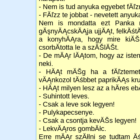
- Nem is tud anyuka egyebet fĂľzn
- FĂľzz te jobbat - nevetett anyuk
Nem is mondatta ezt Panka 
gĂşnyĂĄcskĂĄja ujjĂĄt, felkĂśtĂ
a konyhĂĄra, hogy mire kiĂ
csorbĂ­totta le a szĂŠlĂŠt.
- De mĂĄr lĂĄtom, hogy az iste
neki.
- HĂĄt mĂŠg ha a fĂľztemet 
vĂĄnkozol tĂśbbet paprikĂĄs kru
- HĂĄt milyen lesz az a hĂ­res e
- Suhintott leves.
- Csak a leve sok legyen!
- Pulykapecsenye.
- Csak a csontja kevĂŠs legyen!
- LekvĂĄros gombĂłc.
Erre mĂĄr szĂłlni se tudtam 