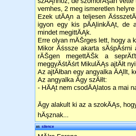
szĂĄnhoz, de szomorĂşan vette 
vemhes, 2 meg ismeretlen helyre
Ezek utĂĄn a teljesen Ăśsszet
igyon egy kis pĂĄlinkĂĄt, de
mindet megittĂĄk.
Erre olyan mĂŠrges lett, hogy a 
Mikor Ăśssze akarta sĂśpĂśrni 
rĂŠgen megettĂŠk a seprĂťt.
meggyĂśtĂśrt MikulĂĄs ajtĂłt nyit
Az ajtĂłban egy angyalka ĂĄllt,
Az angyalka Ă­gy szĂłlt:
- HĂĄt nem csodĂĄlatos a mai n
Ăgy alakult ki az a szokĂĄs, h
hĂşznak...
silence
85