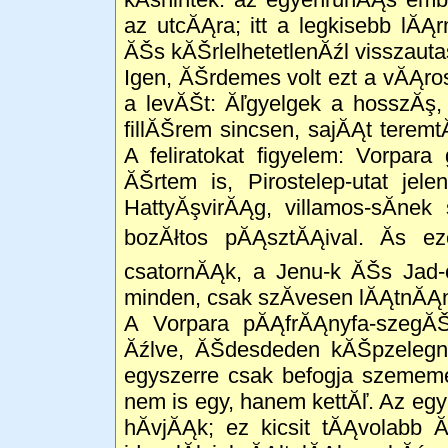
az utcĂĄra; itt a legkisebb lĂ
ĂŠs kĂŠrlelhetetlenĂźl visszauta
Igen, ĂŠrdemes volt ezt a vĂĄr
a levĂŠt: Ăľgyelgek a hosszĂş,
fillĂŠrem sincsen, sajĂĄt ter
A feliratokat figyelem: Vorpar
ĂŠrtem is, Pirostelep-utat je
HattyĂşvirĂĄg, villamos-sĂ­ne
bozĂłtos pĂĄsztĂĄival. Ăs e
csatornĂĄk, a Jenu-k ĂŠs Jad-o
minden, csak szĂ­vesen lĂĄtnĂĄ
A Vorpara pĂĄfrĂĄnyfa-szegĂŠl
Ăźlve, ĂŠdesdeden kĂŠpzelegni
egyszerre csak befogja szemem
nem is egy, hanem kettĂľ. Az eg
hĂ­vjĂĄk; ez kicsit tĂĄvolabb 