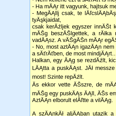
- Ha mĂĄr itt vagyunk, hajtsuk 
- MegĂĄllj csak, te lĂľcslĂĄb
tyĂşkjaidat,
csak kerĂźljek egyszer innĂŠt 
mĂŠg beszĂŠlgettek, a rĂłka r
vadĂĄsz. A vĂŠgĂŠn mĂĄr egĂŠ
- No, most aztĂĄn igazĂĄn nem 
a sĂťrĂťben, de most mindjĂĄrt
Halkan, egy ĂĄg se rezdĂźlt, k
LĂĄtta a puskĂĄst. JĂł messze 
most! Szinte repĂźlt.
Ăs ekkor vette ĂŠszre, de mĂĄ
mĂŠg egy puskĂĄs ĂĄll, ĂŠs emel
AztĂĄn elborult elĂľtte a vilĂĄg.
A szĂĄnkĂł aljĂĄban utazik a 