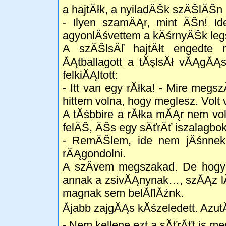
a hajtĂłk, a nyiladĂŠk szĂŠlĂŠn 
- Ilyen szamĂĄr, mint ĂŠn! I
agyonlĂśvettem a kĂśrnyĂŠk le
A szĂŠlsĂľ hajtĂłt engedte
ĂĄtballagott a tĂşlsĂł vĂĄgĂĄs
felkiĂĄltott:
- Itt van egy rĂłka! - Mire megs
hittem volna, hogy meglesz. Vol
A tĂśbbire a rĂłka mĂĄr nem volt
felĂŠ, ĂŠs egy sĂťrĂť iszalagbok
- RemĂŠlem, ide nem jĂśnnek
rĂĄgondolni.
A szĂ­vem megszakad. De hogy 
annak a zsivĂĄnynak…, szĂĄz l
magnak sem belĂľlĂźnk.
Ăjabb zajgĂĄs kĂśzeledett. Azut
- Nem kellene ezt a sĂťrĂťt is me