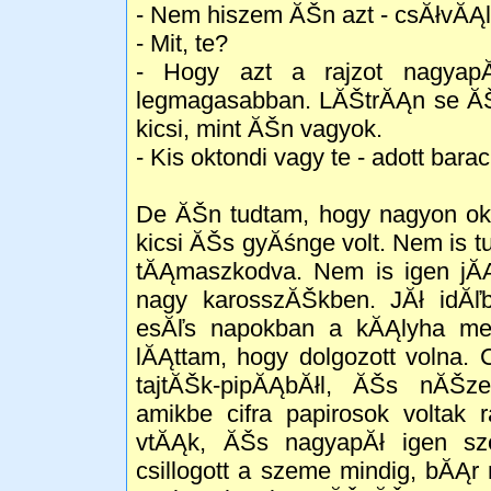
- Nem hiszem ĂŠn azt - csĂłvĂĄl
- Mit, te?
- Hogy azt a rajzot nagyapĂ
legmagasabban. LĂŠtrĂĄn se ĂŠr
kicsi, mint ĂŠn vagyok.
- Kis oktondi vagy te - adott ba
De ĂŠn tudtam, hogy nagyon ok
kicsi ĂŠs gyĂśnge volt. Nem is 
tĂĄmaszkodva. Nem is igen jĂĄ
nagy karosszĂŠkben. JĂł idĂľb
esĂľs napokban a kĂĄlyha mel
lĂĄttam, hogy dolgozott volna.
tajtĂŠk-pipĂĄbĂłl, ĂŠs nĂŠze
amikbe cifra papirosok voltak 
vtĂĄk, ĂŠs nagyapĂł igen szer
csillogott a szeme mindig, bĂ