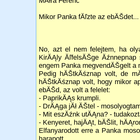
MĂłra Ferenc
Mikor Panka fĂľzte az ebĂŠdet...
No, azt el nem felejtem, ha ol
KirĂĄly ĂľfelsĂŠge Ăźnnepnap s
engem Panka megvendĂŠgelt a m
Pedig hĂŠtkĂśznap volt, de m
hĂŠtkĂśznap volt, hogy mikor a
ebĂŠd, az volt a felelet:
- PaprikĂĄs krumpli.
- DrĂĄga jĂł ĂŠtel - mosolyogta
- Mit eszĂźnk utĂĄna? - tudakoz
- Kenyeret, hajĂĄt, bĂŠlit, hĂĄro
Elfanyarodott erre a Panka mos
harapott.