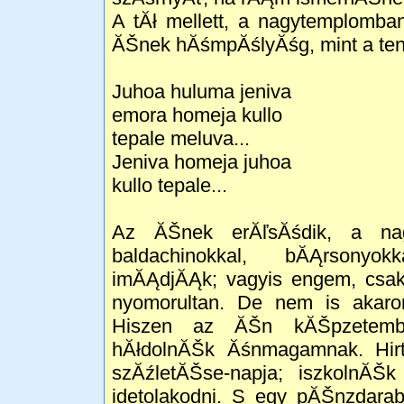
A tĂł mellett, a nagytemplomb
ĂŠnek hĂśmpĂślyĂśg, mint a ten
Juhoa huluma jeniva
emora homeja kullo
tepale meluva...
Jeniva homeja juhoa
kullo tepale...
Az ĂŠnek erĂľsĂśdik, a nag
baldachinokkal, bĂĄrsonyokk
imĂĄdjĂĄk; vagyis engem, csak
nyomorultan. De nem is akaro
Hiszen az ĂŠn kĂŠpzetemb
hĂłdolnĂŠk Ăśnmagamnak. Hirt
szĂźletĂŠse-napja; iszkolnĂŠk 
idetolakodni. S egy pĂŠnzdar