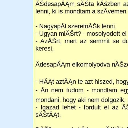
ĂŠdesapĂĄm sĂŠta kĂśzben azt
lenni, ki is mondtam a szĂ­vemen 
- NagyapĂł szeretnĂŠk lenni.
- Ugyan miĂŠrt? - mosolyodott 
- AzĂŠrt, mert az semmit se d
keresi.
ĂdesapĂĄm elkomolyodva nĂŠze
- HĂĄt aztĂĄn te azt hiszed, hog
- Ăn nem tudom - mondtam egy
mondani, hogy aki nem dolgozik,
- Igazad lehet - fordult el az
sĂŠtĂĄt.