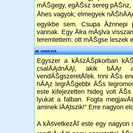
mĂŠgegy, egĂŠsz sereg pĂŠnz, m
Ăhes vagyok; elmegyek nĂŠhĂĄn
egyikbe sem. Csupa Ăźnnepi p
vannak. Egy Ăłra mĂşlva vissza
teremtettem: ott mĂŠgse leszek
swalcsek
88
Egyszer a kĂśzĂŠpkorban kĂŠ
csalĂĄdnĂĄl, akik bĂĄr 
vendĂŠgszeretĂľek. Inni ĂŠs en
hĂĄz legrĂŠgebbi ĂŠs legromos
este kifejezetten hideg volt ĂŠs
lyukat a falban. Fogta megjavĂ
aminek lĂĄtszik!” Erre nagyon elc
A kĂśvetkezĂľ este egy nagyon 