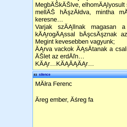
MegbĂŠkĂŠlve, elhomĂĄlyosult s
mellĂŠ hĂşzĂłdva, mintha m
keresne…
Varjak szĂĄllnak magasan a
kĂĄrogĂĄssal bĂşcsĂşznak az
Megint kevesebben vagyunk;
ĂĄrva vackok ĂĄsĂ­tanak a csal
ĂŠlet az erdĂľn…
KĂĄr…KĂĄĂĄĂĄr…
silence
83
MĂłra Ferenc
Ăreg ember, Ăśreg fa