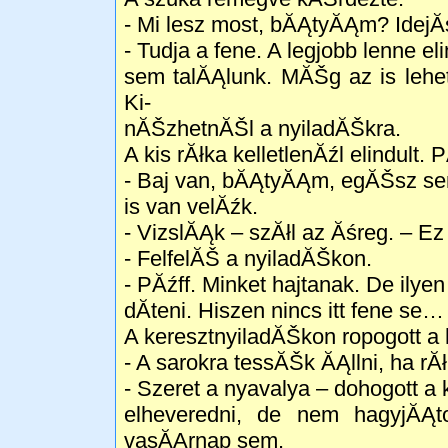
- Mi lesz most, bĂĄtyĂĄm? Idej
- Tudja a fene. A legjobb lenne eli
sem talĂĄlunk. MĂŠg az is lehe
Ki-
nĂŠzhetnĂŠl a nyiladĂŠkra.
A kis rĂłka kelletlenĂźl elindult.
- Baj van, bĂĄtyĂĄm, egĂŠsz se
is van velĂźk.
- VizslĂĄk – szĂłl az Ăśreg. – E
- FelfelĂŠ a nyiladĂŠkon.
- PĂźff. Minket hajtanak. De ily
dĂ­teni. Hiszen nincs itt fene se… 
A keresztnyiladĂŠkon ropogott a 
- A sarokra tessĂŠk ĂĄllni, ha rĂ
- Szeret a nyavalya – dohogott a
elheveredni, de nem hagyjĂĄ
vasĂĄrnap sem.