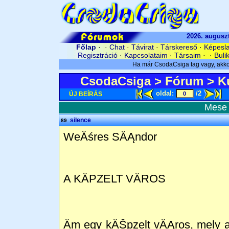
2026. augusz
Főlap
· ·
Chat
·
Távirat
·
Társkereső
·
Képesl
Regisztráció
·
Kapcsolataim
·
Társaim
· ·
Buli
CsodaCsiga
>
Fórum
>
K
oldal:
/2
ÚJ BEÍRÁS
Mese 
silence
89
WeĂśres SĂĄndor
A KĂPZELT VĂROS
Ăm egy kĂŠpzelt vĂĄros, mely a