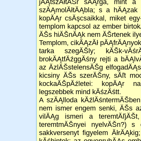
jĂĄtszĂłtĂŠr sĂĄrga, mint a
szĂĄmolĂłtĂĄbla; s a hĂĄzak 
kopĂĄr csĂşcsaikkal, miket eg
templom kapcsol az ember birto
ĂŠs hiĂŠnĂĄk nem ĂŠrtenek ily
Templom, cikĂĄzĂł pĂĄfrĂĄnyok
tarka szegĂŠly; kĂŠk-vĂśr
brokĂĄtfĂźggĂśny rejti a bĂĄl
az Ă­zlĂŠstelensĂŠg elfogadĂĄ
kicsiny ĂŠs szerĂŠny, sĂľt mo
kockaĂŠpĂźletei: kopĂĄr n
legszebbek mind kĂśzĂśtt.
A szĂĄlloda kĂźlĂśntermĂŠben 
nem ismer engem senki, ĂŠs az 
vilĂĄg ismeri a teremtĂľjĂŠ
teremtmĂŠnyei nyelvĂŠn?) s
sakkversenyt figyelem ĂłrĂĄkig
kĂśhintek: az egyenruhĂĄs embe