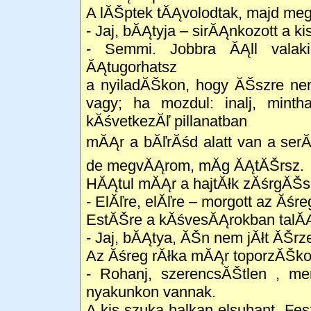
A lĂŠptek tĂĄvolodtak, majd meg
- Jaj, bĂĄtyja – sirĂĄnkozott a ki
- Semmi. Jobbra ĂĄll valak
ĂĄtugorhatsz
a nyiladĂŠkon, hogy ĂŠszre ne
vagy; ha mozdul: inalj, mint
kĂśvetkezĂľ pillanatban
mĂĄr a bĂľrĂśd alatt van a ser
de megvĂĄrom, mĂ­g ĂĄtĂŠrsz.
HĂĄtul mĂĄr a hajtĂłk zĂśrgĂŠse 
- ElĂľre, elĂľre – morgott az Ăśre
EstĂŠre a kĂśvesĂĄrokban talĂ
- Jaj, bĂĄtya, ĂŠn nem jĂłt ĂŠr
Az Ăśreg rĂłka mĂĄr toporzĂŠkol
- Rohanj, szerencsĂŠtlen , me
nyakunkon vannak.
A kis szuka halkan elsuhant. Fe