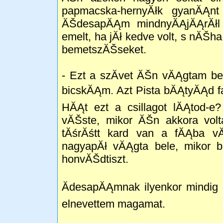
papmacska-hernyĂłk gyanĂĄnt
ĂŠdesapĂĄm mindnyĂĄjĂĄrĂłl t
emelt, ha jĂł kedve volt, s nĂŠh
bemetszĂŠseket.
- Ezt a szĂ­vet ĂŠn vĂĄgtam be
bicskĂĄm. Azt Pista bĂĄtyĂĄd f
HĂĄt ezt a csillagot lĂĄtod-
vĂŠste, mikor ĂŠn akkora vol
tĂśrĂśtt kard van a fĂĄba vĂ
nagyapĂł vĂĄgta bele, mikor b
honvĂŠdtiszt.
ĂdesapĂĄmnak ilyenkor mindig
elnevettem magamat.