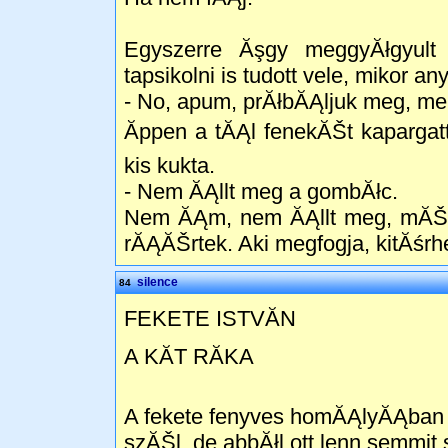
Egyszerre Ăşgy meggyĂłgyu
tapsikolni is tudott vele, mikor a
- No, apum, prĂłbĂĄljuk meg, mel
Ăppen a tĂĄl fenekĂŠt kapargat
kis kukta.
- Nem ĂĄllt meg a gombĂłc.
Nem ĂĄm, nem ĂĄllt meg, mĂŠg 
rĂĄĂŠrtek. Aki megfogja, kitĂśrh
silence
84
FEKETE ISTVĂN
A KĂT RĂKA
A fekete fenyves homĂĄlyĂĄban 
szĂŠl, de abbĂłl ott lenn semmit