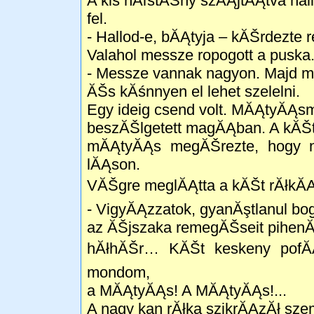
A kis nĂľstĂŠny szĂĄjtĂĄtva hall
fel.
- Hallod-e, bĂĄtyja – kĂŠrdezte 
Valahol messze ropogott a puska.
- Messze vannak nagyon. Majd me
ĂŠs kĂśnnyen el lehet szelelni.
Egy ideig csend volt. MĂĄtyĂĄs
beszĂŠlgetett magĂĄban. A kĂŠt r
mĂĄtyĂĄs megĂŠrezte, hogy nĂ
lĂĄson.
VĂŠgre meglĂĄtta a kĂŠt rĂłkĂĄt
- VigyĂĄzzatok, gyanĂştlanul b
az ĂŠjszaka remegĂŠseit pihenĂľ
hĂłhĂŠr… KĂŠt keskeny pofĂĄ
mondom,
a MĂĄtyĂĄs! A MĂĄtyĂĄs!...
A nagy kan rĂłka szikrĂĄzĂł szem