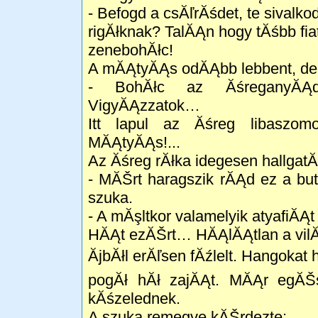
- Befogd a csĂľrĂśdet, te sivalko
rigĂłknak? TalĂĄn hogy tĂśbb fia
zenebohĂłc!
A mĂĄtyĂĄs odĂĄbb lebbent, de 
- BohĂłc az ĂśreganyĂĄd
VigyĂĄzzatok…
Itt lapul az Ăśreg libaszomor
MĂĄtyĂĄs!...
Az Ăśreg rĂłka idegesen hallgatĂł
- MĂŠrt haragszik rĂĄd ez a b
szuka.
- A mĂşltkor valamelyik atyafiĂĄ
HĂĄt ezĂŠrt… HĂĄlĂĄtlan a vil
ĂjbĂłl erĂľsen fĂźlelt. Hangoka
pogĂł hĂł zajĂĄt. MĂĄr egĂŠsz
kĂśzelednek.
A szuka remegve kĂŠrdezte: