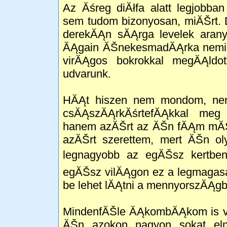
Az Ăśreg diĂłfa alatt legjobba
sem tudom bizonyosan, miĂŠrt. 
derekĂĄn sĂĄrga levelek aranye
ĂĄgain ĂŠnekesmadĂĄrka nemigen
virĂĄgos bokrokkal megĂĄldott
udvarunk.
HĂĄt hiszen nem mondom, nem
csĂĄszĂĄrkĂśrtefĂĄkkal meg 
hanem azĂŠrt az ĂŠn fĂĄm mĂŠgi
azĂŠrt szerettem, mert ĂŠn ol
legnagyobb az egĂŠsz kertben
egĂŠsz vilĂĄgon ez a legmagasa
be lehet lĂĄtni a mennyorszĂĄgb
MindenfĂŠle ĂĄkombĂĄkom is vo
ĂŠn azokon nagyon sokat eln