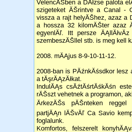
VelencĂŠben a DĂłzse palota el
szigeteket ĂŠrintve a Canal -
vissza a rajt helyĂŠhez, azaz a
a hossza 32 kilomĂŠter azaz 
egyenlĂľ. Itt persze ĂĄllĂłvĂ
szembeszĂŠllel stb. is meg kell 
2008. mĂĄjus 8-9-10-11-12.
2008-ban is PĂźnkĂśsdkor lesz
a tĂşrĂĄzĂłkat.
IndulĂĄs csĂźtĂśrtĂśkĂśn este
rĂŠszt vehetnek a programon, ak
ĂrkezĂŠs pĂŠnteken reggel 
partjĂĄn lĂŠvĂľ Ca Savio kemp
foglalunk.
Komfortos, felszerelt konyhĂĄv