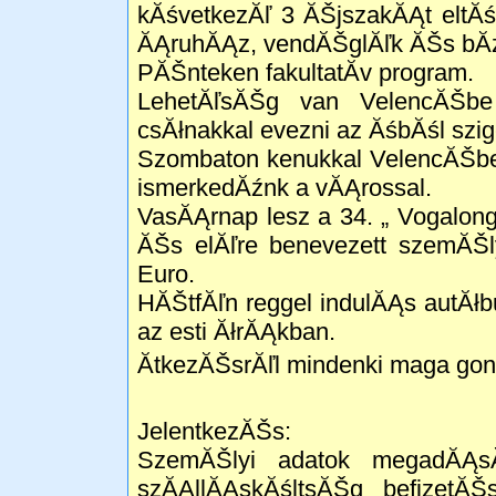
kĂśvetkezĂľ 3 ĂŠjszakĂĄt eltĂś
ĂĄruhĂĄz, vendĂŠglĂľk ĂŠs bĂź
PĂŠnteken fakultatĂ­v program.
LehetĂľsĂŠg van VelencĂŠbe 
csĂłnakkal evezni az ĂśbĂśl szig
Szombaton kenukkal VelencĂŠbe
ismerkedĂźnk a vĂĄrossal.
VasĂĄrnap lesz a 34. „ Vogalong
ĂŠs elĂľre benevezett szemĂŠl
Euro.
HĂŠtfĂľn reggel indulĂĄs autĂł
az esti ĂłrĂĄkban.
ĂtkezĂŠsrĂľl mindenki maga gon
JelentkezĂŠs:
SzemĂŠlyi adatok megadĂĄs
szĂĄllĂĄskĂśltsĂŠg befizetĂŠ