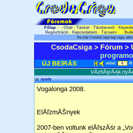
Főlap
· ·
Chat
·
Távirat
·
Társkereső
·
Képesl
Regisztráció
·
Kapcsolataim
·
Társaim
· ·
Buli
CsodaCsiga
>
Fórum
>
programo
ÚJ BEÍRÁS
oldal:
/
VĂ­zitĂşrĂĄk,nyĂ
nymfa
21
Vogalonga 2008.
ElĂľzmĂŠnyek
2007-ben voltunk elĂľszĂśr a „V