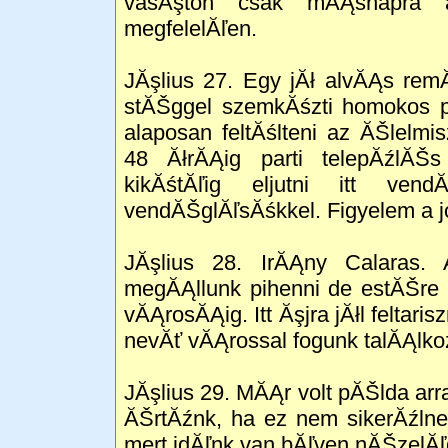
vasĂşton csak mĂĄsnapra 
megfelelĂľen.
JĂşlius 27. Egy jĂł alvĂĄs re
stĂŠggel szemkĂśzti homokos 
alaposan feltĂślteni az ĂŠlelmi
48 ĂłrĂĄig parti telepĂźlĂŠs
kikĂśtĂľig eljutni itt ven
vendĂŠglĂľsĂśkkel. Figyelem a jo
JĂşlius 28. IrĂĄny Calaras.
megĂĄllunk pihenni de estĂŠre
vĂĄrosĂĄig. Itt Ăşjra jĂłl feltar
nevĂť vĂĄrossal fogunk talĂĄlkoz
JĂşlius 29. MĂĄr volt pĂŠlda arra
ĂŠrtĂźnk, ha ez nem sikerĂźlne
mert idĂľnk van bĂľven nĂŠzelĂľ