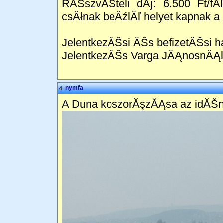
RĂŠszvĂŠteli dĂ­j: 6.500 Ft/f
csĂłnak beĂźlĂľ helyet kapnak a
JelentkezĂŠsi ĂŠs befizetĂŠsi ha
JelentkezĂŠs Varga JĂĄnosnĂĄl
nymfa
4
A Duna koszorĂşzĂĄsa az idĂŠn