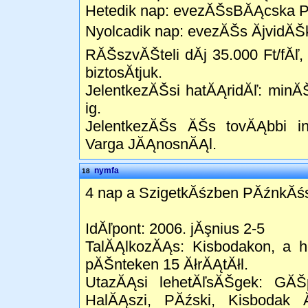
Hetedik nap: evezĂŠsBĂĄcska P
Nyolcadik nap: evezĂŠs ĂjvidĂŠ
RĂŠszvĂŠteli dĂ­j 35.000 Ft/fĂ
biztosĂ­tjuk.
JelentkezĂŠsi hatĂĄridĂľ: minĂ
ig.
JelentkezĂŠs ĂŠs tovĂĄbbi in
Varga JĂĄnosnĂĄl.
nymfa
18
4 nap a SzigetkĂśzben PĂźnkĂś
IdĂľpont: 2006. jĂşnius 2-5
TalĂĄlkozĂĄs: Kisbodakon, a he
pĂŠnteken 15 ĂłrĂĄtĂłl.
UtazĂĄsi lehetĂľsĂŠgek: GĂŠp
HalĂĄszi, PĂźski, Kisbodak 