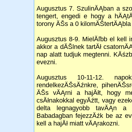
Augusztus 7. SzulinĂĄban a szo
tengert, engedi e hogy a hĂĄtĂ
torony ĂŠs a 0 kilomĂŠtertĂĄbla
Augusztus 8-9. MielĂľbb el kell i
akkor a dĂŠlnek tartĂł csatornĂĄ
nap alatt tudjuk megtenni. KĂśzbe
evezni.
Augusztus 10-11-12. nap
rendelkezĂŠsĂźnkre, pihenĂŠsr
ĂŠs vĂĄrni a hajĂłt, hogy me
csĂłnakokkal egyĂźtt, vagy eze
delta legnagyobb tavĂĄn a 
Babadagban fejezzĂźk be az ev
kell a hajĂł miatt vĂĄrakozni.