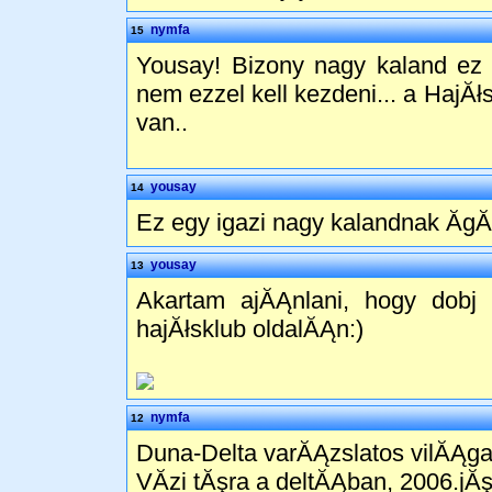
nymfa
15
Yousay! Bizony nagy kaland ez 
nem ezzel kell kezdeni... a Haj
van..
yousay
14
Ez egy igazi nagy kalandnak Ă­gĂ
yousay
13
Akartam ajĂĄnlani, hogy dobj 
hajĂłsklub oldalĂĄn:)
nymfa
12
Duna-Delta varĂĄzslatos vilĂĄg
VĂ­zi tĂşra a deltĂĄban, 2006.jĂş