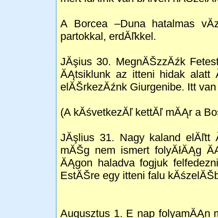
A Borcea –Duna hatalmas vĂ­
partokkal, erdĂľkkel.
JĂşius 30. MegnĂŠzzĂźk Fetesti
ĂĄtsiklunk az itteni hidak ala
elĂŠrkezĂźnk Giurgenibe. Itt van
(A kĂśvetkezĂľ kettĂľ mĂĄr a Bo
JĂşlius 31. Nagy kaland elĂľtt
mĂŠg nem ismert folyĂłĂĄg ĂĄ
ĂĄgon haladva fogjuk felfedezni
EstĂŠre egy itteni falu kĂśzelĂ
Augusztus 1. E nap folyamĂĄn 