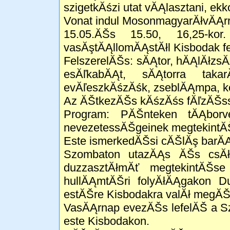
szigetkĂśzi utat vĂĄlasztani, ek
Vonat indul MosonmagyarĂłvĂĄrra
15.05.ĂŠs 15.50, 16,25-kor
vasĂştĂĄllomĂĄstĂłl Kisbodak fel
FelszerelĂŠs: sĂĄtor, hĂĄlĂłzsĂ
esĂľkabĂĄt, sĂĄtorra takar
evĂľeszkĂśzĂśk, zseblĂĄmpa, kon
Az ĂŠtkezĂŠs kĂśzĂśs fĂľzĂŠsse
Program: PĂŠnteken tĂĄborv
nevezetessĂŠgeinek megtekintĂ
Este ismerkedĂŠsi cĂŠlĂş barĂĄt
Szombaton utazĂĄs ĂŠs csĂłna
duzzasztĂłmĂť megtekintĂŠ
hullĂĄmtĂŠri folyĂłĂĄgakon D
estĂŠre Kisbodakra valĂł megĂ
VasĂĄrnap evezĂŠs lefelĂŠ a S
este Kisbodakon.