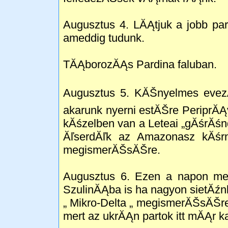
Augusztus 4. LĂĄtjuk a jobb par
ameddig tudunk.
TĂĄborozĂĄs Pardina faluban.
Augusztus 5. KĂŠnyelmes evezĂŠ
akarunk nyerni estĂŠre PeriprĂĄ
kĂśzelben van a Leteai „gĂśrĂśn
ĂľserdĂľk az Amazonasz kĂśr
megismerĂŠsĂŠre.
Augusztus 6. Ezen a napon meg
SzulinĂĄba is ha nagyon sietĂźnk
„ Mikro-Delta „ megismerĂŠsĂŠre 
mert az ukrĂĄn partok itt mĂĄr k