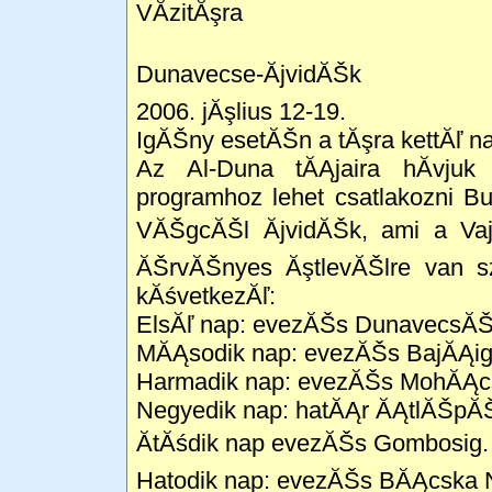
VĂ­zitĂşra
Dunavecse-ĂjvidĂŠk
2006. jĂşlius 12-19.
IgĂŠny esetĂŠn a tĂşra kettĂľ n
Az Al-Duna tĂĄjaira hĂ­vjuk
programhoz lehet csatlakozni 
VĂŠgcĂŠl ĂjvidĂŠk, ami a Va
ĂŠrvĂŠnyes ĂştlevĂŠlre van s
kĂśvetkezĂľ:
ElsĂľ nap: evezĂŠs DunavecsĂŠ
MĂĄsodik nap: evezĂŠs BajĂĄig
Harmadik nap: evezĂŠs MohĂĄcs
Negyedik nap: hatĂĄr ĂĄtlĂŠpĂŠ
ĂtĂśdik nap evezĂŠs Gombosig.
Hatodik nap: evezĂŠs BĂĄcska N