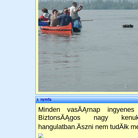
nymfa
3
Minden vasĂĄrnap ingyenes 
BiztonsĂĄgos nagy kenukk
hangulatban.Ăszni nem tudĂłk m