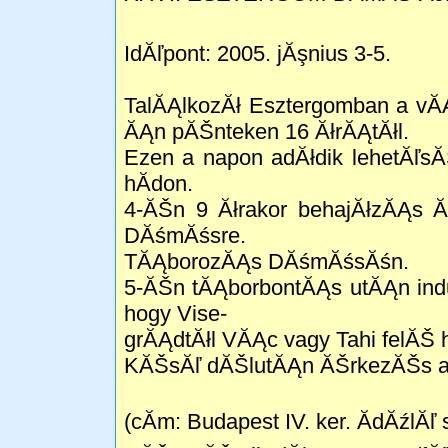
IdĂľpont: 2005. jĂşnius 3-5.
TalĂĄlkozĂł Esztergomban a vĂĄ
ĂĄn pĂŠnteken 16 ĂłrĂĄtĂłl.
Ezen a napon adĂłdik lehetĂľ
hĂ­don.
4-ĂŠn 9 Ăłrakor behajĂłzĂĄs Ă
DĂśmĂśsre.
TĂĄborozĂĄs DĂśmĂśsĂśn.
5-ĂŠn tĂĄborbontĂĄs utĂĄn indu
hogy Vise-
grĂĄdtĂłl VĂĄc vagy Tahi felĂŠ 
KĂŠsĂľ dĂŠlutĂĄn ĂŠrkezĂŠs az Ă
(cĂ­m: Budapest IV. ker. ĂdĂźlĂľ 