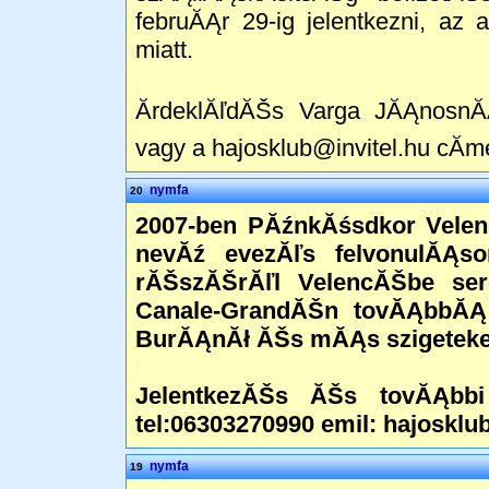
februĂĄr 29-ig jelentkezni, az 
miatt.
ĂrdeklĂľdĂŠs Varga JĂĄnosn
vagy a hajosklub@invitel.hu cĂ­m
nymfa
20
2007-ben PĂźnkĂśsdkor Velen
nevĂź evezĂľs felvonulĂĄs
rĂŠszĂŠrĂľl VelencĂŠbe ser
Canale-GrandĂŠn tovĂĄbbĂĄ 
BurĂĄnĂł ĂŠs mĂĄs szigeteke
JelentkezĂŠs ĂŠs tovĂĄbbi
tel:06303270990 emil: hajosklu
nymfa
19