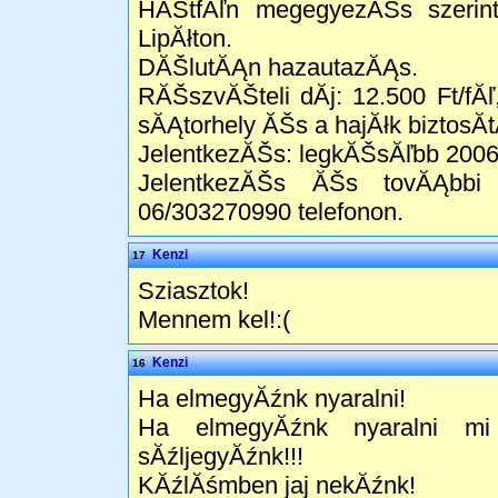
HĂŠtfĂľn megegyezĂŠs szerin
LipĂłton.
DĂŠlutĂĄn hazautazĂĄs.
RĂŠszvĂŠteli dĂ­j: 12.500 Ft/f
sĂĄtorhely ĂŠs a hajĂłk biztosĂ­
JelentkezĂŠs: legkĂŠsĂľbb 2006
JelentkezĂŠs ĂŠs tovĂĄbbi
06/303270990 telefonon.
Kenzi
17
Sziasztok!
Mennem kel!:(
Kenzi
16
Ha elmegyĂźnk nyaralni!
Ha elmegyĂźnk nyaralni mi
sĂźljegyĂźnk!!!
KĂźlĂśmben jaj nekĂźnk!