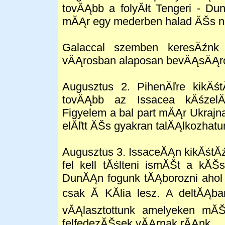
tovĂĄbb a folyĂłt Tengeri - D
mĂĄr egy mederben halad ĂŠs n
Galaccal szemben keresĂźnk 
vĂĄrosban alaposan bevĂĄsĂĄro
Augusztus 2. PihenĂľre kikĂś
tovĂĄbb az Issacea kĂśzelĂ
Figyelem a bal part mĂĄr Ukrajn
elĂľtt ĂŠs gyakran talĂĄlkozhatu
Augusztus 3. IssaceĂĄn kikĂśtĂź
fel kell tĂślteni ismĂŠt a kĂŠ
DunĂĄn fogunk tĂĄborozni ahol 
csak Ă KĂ­lia lesz. A deltĂĄ
vĂĄlasztottunk amelyeken mĂ
felfedezĂŠsek vĂĄrnak rĂĄnk.