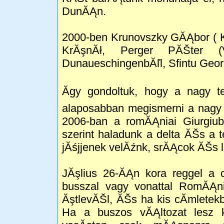
DunĂĄn.
2000-ben Krunovszky GĂĄbor ( 
KrĂşnĂł, Perger PĂŠter (V
DunaueschingenbĂľl, Sfintu Geor
Ăgy gondoltuk, hogy a nagy t
alaposabban megismerni a nagy 
2006-ban a romĂĄniai Giurgiu
szerint haladunk a delta ĂŠs a t
jĂśjjenek velĂźnk, srĂĄcok ĂŠs 
JĂşlius 26-ĂĄn kora reggel a c
busszal vagy vonattal RomĂĄ
ĂştlevĂŠl, ĂŠs ha kis cĂ­mletek
Ha a buszos vĂĄltozat lesz 