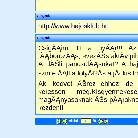
nymfa
2
http://www.hajosklub.hu
nymfa
1
CsigĂĄim! Itt a nyĂĄr!!! Az
tĂĄborozĂĄs, evezĂŠs,aktĂ­v pih
A dĂŠli pancsolĂĄsokat? A haj
szinte ĂĄll a folyĂł?Ăs a jĂł k
Aki kedvet ĂŠrez ehhez, de ni
keressen meg.Kisgyermekes
magĂĄnyosoknak ĂŠs pĂĄroknak, 
kezdeni!
oldal:
/0