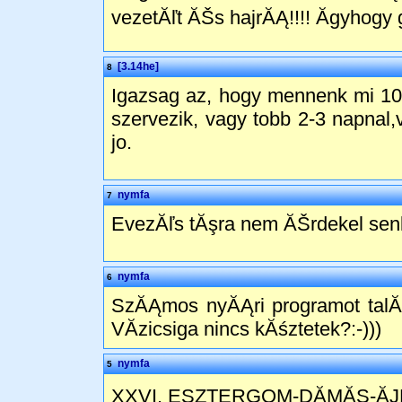
vezetĂľt ĂŠs hajrĂĄ!!!! Ăgyhogy
[3.14he]
8
Igazsag az, hogy mennenk mi 10-
szervezik, vagy tobb 2-3 napnal
jo.
nymfa
7
EvezĂľs tĂşra nem ĂŠrdekel sen
nymfa
6
SzĂĄmos nyĂĄri programot talĂĄ
VĂ­zicsiga nincs kĂśztetek?:-)))
nymfa
5
XXVI. ESZTERGOM-DĂMĂS-ĂJ