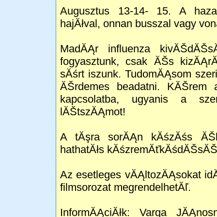
Augusztus 13-14- 15. A haza
hajĂłval, onnan busszal vagy von
MadĂĄr influenza kivĂŠdĂŠs
fogyasztunk, csak ĂŠs kizĂĄrĂł
sĂśrt iszunk. TudomĂĄsom szeri
ĂŠrdemes beadatni. KĂŠrem a
kapcsolatba, ugyanis a sze
lĂŠtszĂĄmot!
A tĂşra sorĂĄn kĂśzĂśs ĂŠle
hathatĂłs kĂśzremĂťkĂśdĂŠsĂŠ
Az esetleges vĂĄltozĂĄsokat idĂ
filmsorozat megrendelhetĂľ.
InformĂĄciĂłk: Varga JĂĄnos