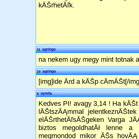
kĂŠrhetĂľk.
agringo
11
na nekem ugy megy mint totnak a
agringo
10
[img]ide Ă­rd a kĂŠp cĂ­mĂŠt[/i
nymfa
9
Kedves PI! avagy 3,14 ! Ha kĂŠt 
lĂŠtszĂĄmmal jelentkeznĂŠtek 
elĂŠrthetĂľsĂŠgeken Varga JĂĄ
biztos megoldhatĂł lenne a 
megmondod mikor ĂŠs hovĂĄ a