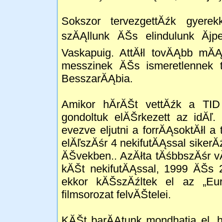
Sokszor tervezgettĂźk gyere
szĂĄllunk ĂŠs elindulunk Ăj
Vaskapuig. AttĂłl tovĂĄbb mĂĄ
messzinek ĂŠs ismeretlennek t
BesszarĂĄbia.
Amikor hĂ­rĂŠt vettĂźk a TID I
gondoltuk elĂŠrkezett az idĂľ
evezve eljutni a forrĂĄsoktĂłl a
elĂľszĂśr 4 nekifutĂĄssal sikerĂź
ĂŠvekben.. AzĂłta tĂśbbszĂśr v
kĂŠt nekifutĂĄssal, 1999 ĂŠs 
ekkor kĂŠszĂźltek el az „Eu
filmsorozat felvĂŠtelei.
KĂŠt barĂĄtunk mondhatja el, h