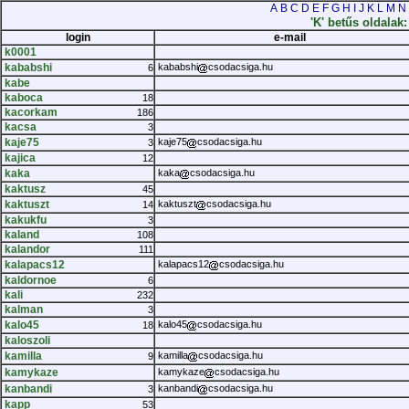
A
B
C
D
E
F
G
H
I
J
K
L
M
N
'K' betűs oldalak
login
e-mail
k0001
kababshi
kababshi
csodacsiga.hu
6
kabe
kaboca
18
kacorkam
186
kacsa
3
kaje75
kaje75
csodacsiga.hu
3
kajica
12
kaka
kaka
csodacsiga.hu
kaktusz
45
kaktuszt
kaktuszt
csodacsiga.hu
14
kakukfu
3
kaland
108
kalandor
111
kalapacs12
kalapacs12
csodacsiga.hu
kaldornoe
6
kali
232
kalman
3
kalo45
kalo45
csodacsiga.hu
18
kaloszoli
kamilla
kamilla
csodacsiga.hu
9
kamykaze
kamykaze
csodacsiga.hu
kanbandi
kanbandi
csodacsiga.hu
3
kapp
53