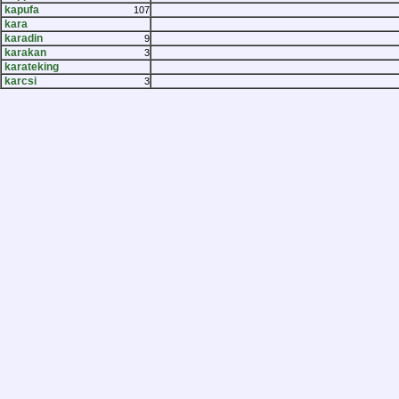
kapufa
107
kara
karadin
9
karakan
3
karateking
karcsi
3