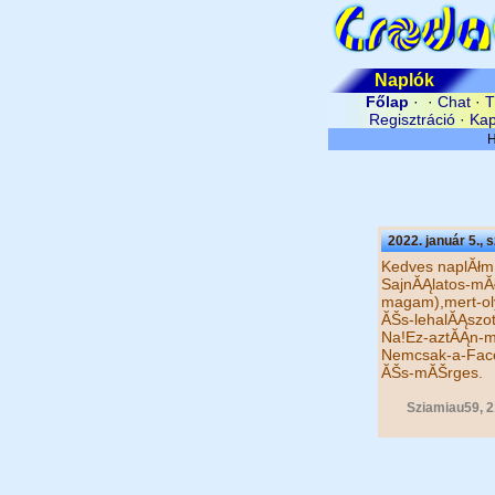
Naplók
Főlap
· ·
Chat
·
T
Regisztráció
·
Kap
2022. január 5., 
Kedves naplĂłm
SajnĂĄlatos-mĂł
magam),mert-oly
ĂŠs-lehalĂĄszot
Na!Ez-aztĂĄn-m
Nemcsak-a-Face
ĂŠs-mĂŠrges.
Sziamiau59, 2