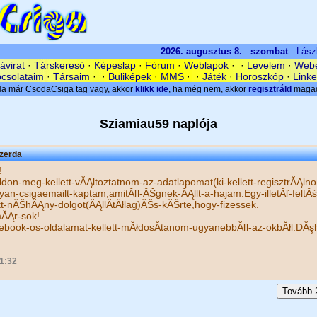
2026. augusztus 8. szombat
Lász
ávirat
·
Társkereső
·
Képeslap
·
Fórum
·
Weblapok
· ·
Levelem
·
Web
csolataim
·
Társaim
· ·
Buliképek
·
MMS
·
·
Játék
·
Horoszkóp
·
Link
Sziamiau59 naplója
szerda
!
don-meg-kellett-vĂĄltoztatnom-az-adatlapomat(ki-kellett-regisztrĂĄln
an-csigaemailt-kaptam,amitĂľl-ĂŠgnek-ĂĄllt-a-hajam.Egy-illetĂľ-feltĂ
t-nĂŠhĂĄny-dolgot(ĂĄllĂ­tĂłlag)ĂŠs-kĂŠrte,hogy-fizessek.
ĂĄr-sok!
book-os-oldalamat-kellett-mĂłdosĂ­tanom-ugyanebbĂľl-az-okbĂłl.DĂş
1:32