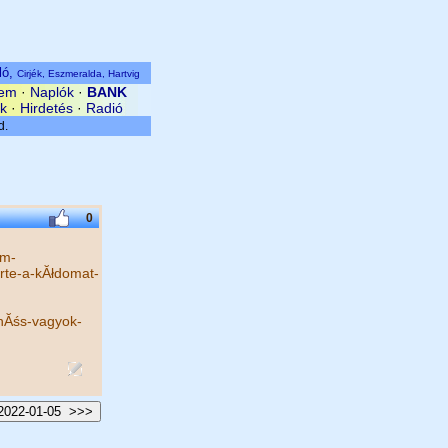
ló,
Cirjék, Eszmeralda, Hartvig
em
·
Naplók
·
BANK
ek
·
Hirdetés
·
Radió
0
om-
śrte-a-kĂłdomat-
hĂśs-vagyok-